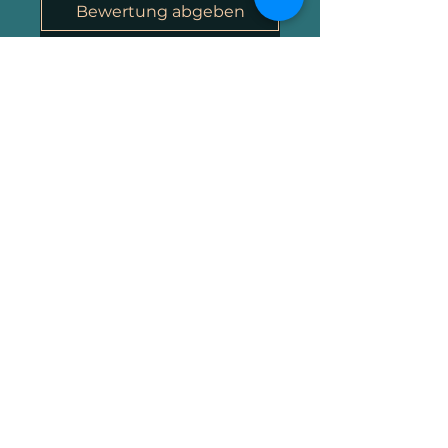
Bewertung abgeben
Alle Sterne, Relevanteste
1 Bewertung
Natalie
•
24. Juni 2025
Wolter
Mit 5 von 5 Sternen bewertet.
Bestätigt
Räucherbündel
Absolut reine und top
Qualität.
War das hilfreich?
Ja (1)