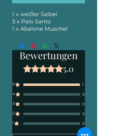
1 x weißer Salbei
3 x Palo Santo
1 x Abalone Muschel
Bewertungen
5.0
Mit 5 von 5 Sternen bewertet.
5
1
4
0
3
0
2
0
1
0