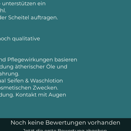
 unterstützen ein
hl.
er Scheitel auftragen.
och qualitative
und Pflegewirkungen basieren
ndung ätherischer Öle und
ahrung.
ual Seifen & Waschlotion
kosmetischen Zwecken.
dung. Kontakt mit Augen
Noch keine Bewertungen vorhanden
Jetzt die erste Bewertung abgeben.