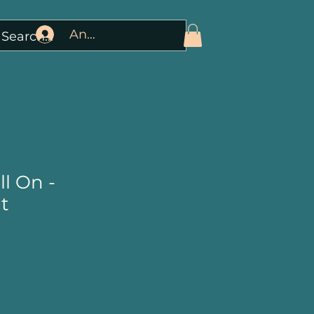
Anmelden
l On -
t