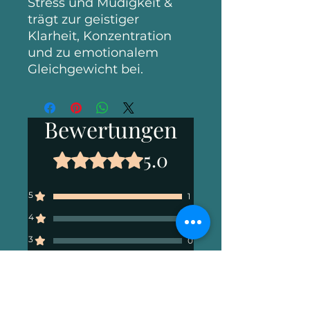
Stress und Müdigkeit &
trägt zur geistiger
Klarheit, Konzentration
und zu emotionalem
Gleichgewicht bei.
Bewertungen
5.0
Mit 5 von 5 Sternen bewertet.
5
1
4
0
3
0
2
0
1
0