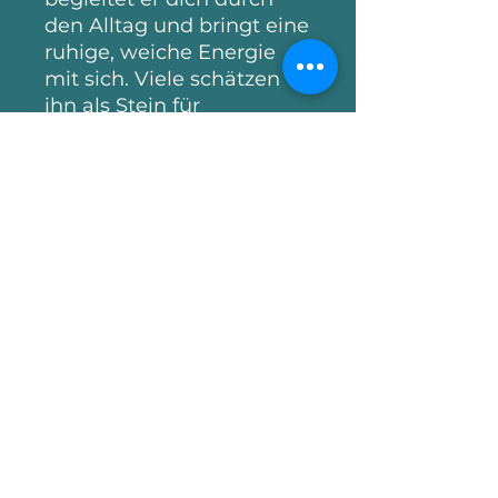
den Alltag und bringt eine
ruhige, weiche Energie
mit sich. Viele schätzen
ihn als Stein für
emotionale Balance,
Gelassenheit und die
Verbindung zur eigenen
inneren Stimme.
Noch keine Bewertungen
vorhanden
Jetzt die erste Bewertung
abgeben.
Bewertung abgeben