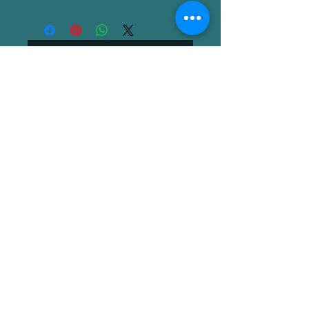
Noch keine Bewertungen
vorhanden
Jetzt die erste Bewertung
abgeben.
Bewertung abgeben
Alchemilla Risingsoul
Alchemilla22@gmail.com
©2022 von Alchemilla Risingsoul. Erstellt mit
Wix.com